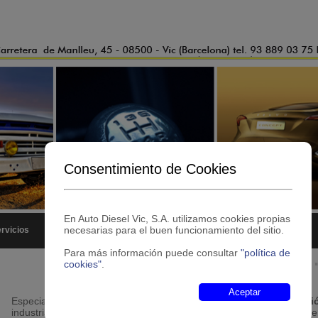
Consentimiento de Cookies
En Auto Diesel Vic, S.A. utilizamos cookies propias
necesarias para el buen funcionamiento del sitio.
rvicios
Productos
Contacto
Para más información puede consultar
"política de
· ·
· ·
· ·
· ·
· ·
Auto Diesel Vic
cookies"
.
Aceptar
Especialistas en comprobación y reparación de equipos de
inyecci
industriales y turismos - Diagnosis y
reparación de averías
en siste