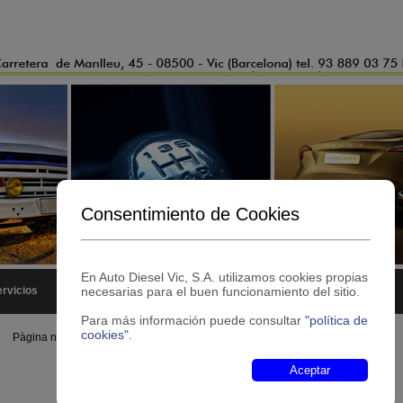
Consentimiento de Cookies
En Auto Diesel Vic, S.A. utilizamos cookies propias
rvicios
Productos
necesarias para el buen funcionamiento del sitio.
Contacto
Para más información puede consultar
"política de
cookies"
.
Pàgina no Existe
Aceptar